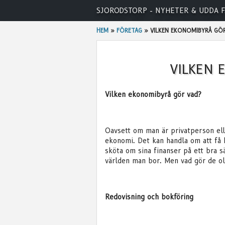
Skip
SJORODSTORP - NYHETER & UDDA F
to
content
HEM
»
FÖRETAG
»
VILKEN EKONOMIBYRÅ GÖ
VILKEN 
Vilken ekonomibyrå gör vad?
Oavsett om man är privatperson el
ekonomi. Det kan handla om att få h
sköta om sina finanser på ett bra sä
världen man bor. Men vad gör de o
Redovisning och bokföring