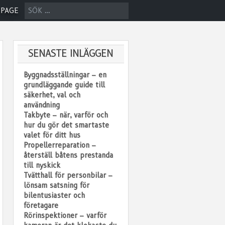
SÖK
 PAGE
EFTER:
SENASTE INLÄGGEN
Byggnadsställningar – en
grundläggande guide till
säkerhet, val och
användning
Takbyte – när, varför och
hur du gör det smartaste
valet för ditt hus
Propellerreparation –
återställ båtens prestanda
till nyskick
Tvätthall för personbilar –
lönsam satsning för
bilentusiaster och
företagare
Rörinspektioner – varför