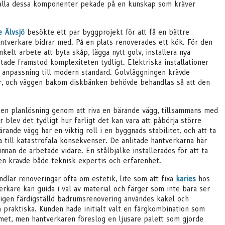
– alla dessa komponenter pekade på en kunskap som kräver
e Älvsjö
besökte ett par byggprojekt för att få en bättre
antverkare bidrar med. På en plats renoverades ett kök. För den
kelt arbete att byta skåp, lägga nytt golv, installera nya
tade framstod komplexiteten tydligt. Elektriska installationer
n anpassning till modern standard. Golvläggningen krävde
er, och väggen bakom diskbänken behövde behandlas så att den
pen planlösning genom att riva en bärande vägg, tillsammans med
är blev det tydligt hur farligt det kan vara att påbörja större
ärande vägg har en viktig roll i en byggnads stabilitet, och att ta
 till katastrofala konsekvenser. De anlitade hantverkarna här
nnan de arbetade vidare. En stålbjälke installerades för att ta
en krävde både teknisk expertis och erfarenhet.
dlar renoveringar ofta om estetik, lite som att fixa
karies
hos
erkare kan guida i val av material och färger som inte bara ser
yligen färdigställd badrumsrenovering användes kakel och
praktiska. Kunden hade initialt valt en färgkombination som
mmet, men hantverkaren föreslog en ljusare palett som gjorde