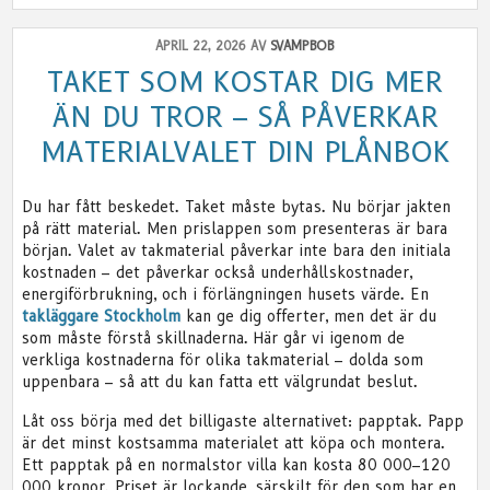
APRIL 22, 2026 AV
SVAMPBOB
TAKET SOM KOSTAR DIG MER
ÄN DU TROR – SÅ PÅVERKAR
MATERIALVALET DIN PLÅNBOK
Du har fått beskedet. Taket måste bytas. Nu börjar jakten
på rätt material. Men prislappen som presenteras är bara
början. Valet av takmaterial påverkar inte bara den initiala
kostnaden – det påverkar också underhållskostnader,
energiförbrukning, och i förlängningen husets värde. En
takläggare Stockholm
kan ge dig offerter, men det är du
som måste förstå skillnaderna. Här går vi igenom de
verkliga kostnaderna för olika takmaterial – dolda som
uppenbara – så att du kan fatta ett välgrundat beslut.
Låt oss börja med det billigaste alternativet: papptak. Papp
är det minst kostsamma materialet att köpa och montera.
Ett papptak på en normalstor villa kan kosta 80 000–120
000 kronor. Priset är lockande, särskilt för den som har en