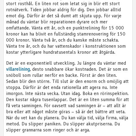
stort rosthål. En liten rot som letat sig in blir ett stort
rotnätverk. Tiden jobbar aldrig för dig. Den jobbar alltid
emot dig. Därför är det så dumt att skjuta upp. För varje
månad du väntar blir reparationen dyrare och mer
omfattande. Vänta ett år, och en punktrelining för 15 000
kronor kan ha blivit en fullständig stamrenovering för 150
000 kronor. Vänta två år, och du kanske måste schakta.
Vänta tre år, och du har vattenskador i konstruktionen som
kostar ytterligare hundratusentals kronor att åtgärda.
Det är en exponentiell utveckling. Ju längre du väntar med
villarelining
, desto snabbare ökar kostnaden. Det är som en
snöboll som rullar nerför en backe. Först är den liten.
Sedan blir den större. Till slut är den enorm och omöjlig att
stoppa. Därför är det enda rationella att agera nu. Inte
imorgon. Inte nästa vecka. Utan idag. Boka en rörinspektion.
Den kostar några tusenlappar. Det är en liten summa för att
få veta sanningen. För oavsett vad sanningen är – att allt är
bra eller att något måste göras – så är det bättre att veta.
När du vet kan du planera. Du kan välja tid, välja firma, välja
metod. Du slipper paniken. Du slipper akutpriserna. Du
slipper grannarna som ringer och är arga.