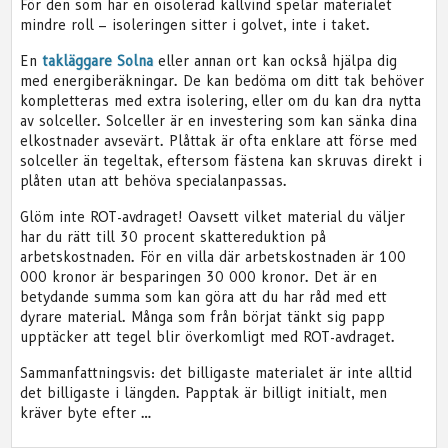
För den som har en oisolerad kallvind spelar materialet
mindre roll – isoleringen sitter i golvet, inte i taket.
En
takläggare Solna
eller annan ort kan också hjälpa dig
med energiberäkningar. De kan bedöma om ditt tak behöver
kompletteras med extra isolering, eller om du kan dra nytta
av solceller. Solceller är en investering som kan sänka dina
elkostnader avsevärt. Plåttak är ofta enklare att förse med
solceller än tegeltak, eftersom fästena kan skruvas direkt i
plåten utan att behöva specialanpassas.
Glöm inte ROT-avdraget! Oavsett vilket material du väljer
har du rätt till 30 procent skattereduktion på
arbetskostnaden. För en villa där arbetskostnaden är 100
000 kronor är besparingen 30 000 kronor. Det är en
betydande summa som kan göra att du har råd med ett
dyrare material. Många som från börjat tänkt sig papp
upptäcker att tegel blir överkomligt med ROT-avdraget.
Sammanfattningsvis: det billigaste materialet är inte alltid
det billigaste i längden. Papptak är billigt initialt, men
kräver byte efter …