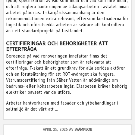
tydlig specifikation av vad som ingår och vad som inte ingår,
och att reglera hanteringen av tilläggsarbeten i avtalet innan
arbetet påbörjas. I skärgårdssammanhang är den
rekommendationen extra relevant, eftersom kostnaderna för
logistik och oförutsedda arbeten är svårare att kontrollera
än i ett standardprojekt på fastlandet.
CERTIFIERINGAR OCH BEHÖRIGHETER ATT
EFTERFRÅGA
Beroende på vad renoveringen innefattar finns det
certifieringar och behörigheter som är relevanta att
efterfråga. F-skatt är ett grundkrav för alla seriösa aktörer
och en förutsättning för att ROT-avdraget ska fungera.
Våtrumscertifiering från Säker Vatten är nödvändigt om
badrums- eller köksarbeten ingår. Elarbeten kräver behörig
elektriker oavsett var de utförs.
Arbetar hantverkaren med fasader och ytbehandlingar i
saltmiljö är det värt att …
APRIL 25, 2026 AV
SVAMPBOB