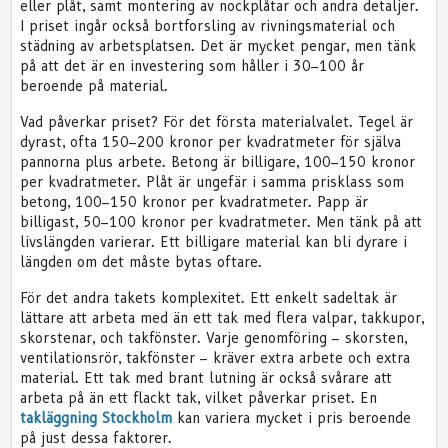
eller plåt, samt montering av nockplåtar och andra detaljer.
I priset ingår också bortforsling av rivningsmaterial och
städning av arbetsplatsen. Det är mycket pengar, men tänk
på att det är en investering som håller i 30–100 år
beroende på material.
Vad påverkar priset? För det första materialvalet. Tegel är
dyrast, ofta 150–200 kronor per kvadratmeter för själva
pannorna plus arbete. Betong är billigare, 100–150 kronor
per kvadratmeter. Plåt är ungefär i samma prisklass som
betong, 100–150 kronor per kvadratmeter. Papp är
billigast, 50–100 kronor per kvadratmeter. Men tänk på att
livslängden varierar. Ett billigare material kan bli dyrare i
längden om det måste bytas oftare.
För det andra takets komplexitet. Ett enkelt sadeltak är
lättare att arbeta med än ett tak med flera valpar, takkupor,
skorstenar, och takfönster. Varje genomföring – skorsten,
ventilationsrör, takfönster – kräver extra arbete och extra
material. Ett tak med brant lutning är också svårare att
arbeta på än ett flackt tak, vilket påverkar priset. En
takläggning Stockholm
kan variera mycket i pris beroende
på just dessa faktorer.