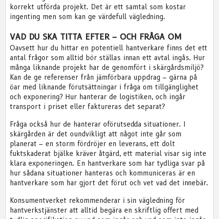
korrekt utförda projekt. Det är ett samtal som kostar
ingenting men som kan ge värdefull vägledning.
VAD DU SKA TITTA EFTER – OCH FRÅGA OM
Oavsett hur du hittar en potentiell hantverkare finns det ett
antal frågor som alltid bör ställas innan ett avtal ingås. Hur
många liknande projekt har de genomfört i skärgårdsmiljö?
Kan de ge referenser från jämförbara uppdrag – gärna på
öar med liknande förutsättningar i fråga om tillgänglighet
och exponering? Hur hanterar de logistiken, och ingår
transport i priset eller faktureras det separat?
Fråga också hur de hanterar oförutsedda situationer. I
skärgården är det oundvikligt att något inte går som
planerat – en storm fördröjer en leverans, ett dolt
fuktskaderat bjälke kräver åtgärd, ett material visar sig inte
klara exponeringen. En hantverkare som har tydliga svar på
hur sådana situationer hanteras och kommuniceras är en
hantverkare som har gjort det förut och vet vad det innebär.
Konsumentverket rekommenderar i sin vägledning för
hantverkstjänster att alltid begära en skriftlig offert med