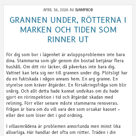
APRIL 16, 2026 AV
SVAMPBOB
GRANNEN UNDER, RÖTTERNA I
MARKEN OCH TIDEN SOM
RINNER UT
För dig som bor i lägenhet är avloppsproblemen inte bara
dina. Stammarna som går genom din bostad betjänar flera
hushåll. Om ditt rör läcker, då påverkas inte bara dig.
Vattnet kan leta sig ner till grannen under dig. Plötsligt har
du en fuktskada i någon annans hem. En arg granne. En
styrelse som kräver åtgärder. En försäkringsfråga som blir
snårig. Och allt detta hade kunnat undvikas om du hade
gjort en rörinspektion i tid och åtgärdat skadan med
relining. Förr eller senare måste stammarna renoveras.
Frågan är bara om du vill vara den som orsakar kaoset –
eller den som löser det i god ordning.
I villaområdena är problemen annorlunda men minst lika
allvarliga. Här handlar det ofta om rötter. Träden i din