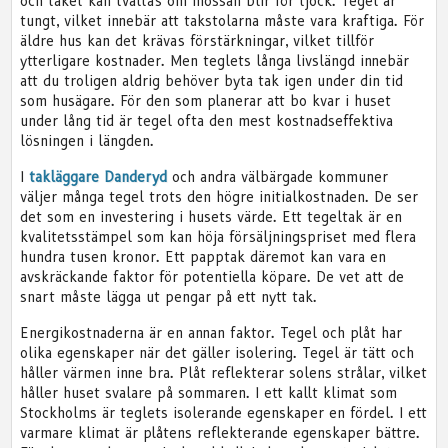
och taket kan tvättas om mossan blir för tjock. Tegel är
tungt, vilket innebär att takstolarna måste vara kraftiga. För
äldre hus kan det krävas förstärkningar, vilket tillför
ytterligare kostnader. Men teglets långa livslängd innebär
att du troligen aldrig behöver byta tak igen under din tid
som husägare. För den som planerar att bo kvar i huset
under lång tid är tegel ofta den mest kostnadseffektiva
lösningen i längden.
I
takläggare Danderyd
och andra välbärgade kommuner
väljer många tegel trots den högre initialkostnaden. De ser
det som en investering i husets värde. Ett tegeltak är en
kvalitetsstämpel som kan höja försäljningspriset med flera
hundra tusen kronor. Ett papptak däremot kan vara en
avskräckande faktor för potentiella köpare. De vet att de
snart måste lägga ut pengar på ett nytt tak.
Energikostnaderna är en annan faktor. Tegel och plåt har
olika egenskaper när det gäller isolering. Tegel är tätt och
håller värmen inne bra. Plåt reflekterar solens strålar, vilket
håller huset svalare på sommaren. I ett kallt klimat som
Stockholms är teglets isolerande egenskaper en fördel. I ett
varmare klimat är plåtens reflekterande egenskaper bättre.