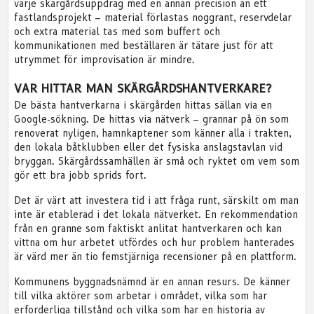
varje skärgårdsuppdrag med en annan precision än ett
fastlandsprojekt – material förlastas noggrant, reservdelar
och extra material tas med som buffert och
kommunikationen med beställaren är tätare just för att
utrymmet för improvisation är mindre.
VAR HITTAR MAN SKÄRGÅRDSHANTVERKARE?
De bästa hantverkarna i skärgården hittas sällan via en
Google-sökning. De hittas via nätverk – grannar på ön som
renoverat nyligen, hamnkaptener som känner alla i trakten,
den lokala båtklubben eller det fysiska anslagstavlan vid
bryggan. Skärgårdssamhällen är små och ryktet om vem som
gör ett bra jobb sprids fort.
Det är värt att investera tid i att fråga runt, särskilt om man
inte är etablerad i det lokala nätverket. En rekommendation
från en granne som faktiskt anlitat hantverkaren och kan
vittna om hur arbetet utfördes och hur problem hanterades
är värd mer än tio femstjärniga recensioner på en plattform.
Kommunens byggnadsnämnd är en annan resurs. De känner
till vilka aktörer som arbetar i området, vilka som har
erforderliga tillstånd och vilka som har en historia av