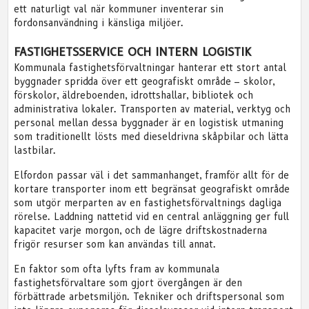
ett naturligt val när kommuner inventerar sin
fordonsanvändning i känsliga miljöer.
FASTIGHETSSERVICE OCH INTERN LOGISTIK
Kommunala fastighetsförvaltningar hanterar ett stort antal
byggnader spridda över ett geografiskt område – skolor,
förskolor, äldreboenden, idrottshallar, bibliotek och
administrativa lokaler. Transporten av material, verktyg och
personal mellan dessa byggnader är en logistisk utmaning
som traditionellt lösts med dieseldrivna skåpbilar och lätta
lastbilar.
Elfordon passar väl i det sammanhanget, framför allt för de
kortare transporter inom ett begränsat geografiskt område
som utgör merparten av en fastighetsförvaltnings dagliga
rörelse. Laddning nattetid vid en central anläggning ger full
kapacitet varje morgon, och de lägre driftskostnaderna
frigör resurser som kan användas till annat.
En faktor som ofta lyfts fram av kommunala
fastighetsförvaltare som gjort övergången är den
förbättrade arbetsmiljön. Tekniker och driftspersonal som