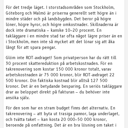
För det tredje läget. I storstadsområden som Stockholm,
Göteborg och Malmö är priserna generellt sett högre än i
mindre städer och på landsbygden. Det beror på högre
löner, högre hyror, och högre omkostnader. Skillnaderna är
dock inte dramatiska – kanske 10–20 procent. En
takläggare i en mindre stad tar ofta något lägre priser än en
i Stockholm, men inte så mycket att det lönar sig att åka
långt för att spara pengar.
Glöm inte ROT-avdraget! Som privatperson har du rätt till
30 procent skattereduktion på arbetskostnaden. För en
takrenovering som kostar 150 000 kronor totalt, varav
arbetskostnaden är 75 000 kronor, blir ROT-avdraget 22
500 kronor. Din faktiska kostnad blir alltså 127 500
kronor. Det är en betydande besparing. En seriös takläggare
drar av beloppet direkt på fakturan – du behöver inte
ansöka själv.
För den som har en stram budget finns det alternativ. En
takrenovering – att byta ut trasiga pannor, laga underlaget,
och tvätta taket – kan kosta 20 000–50 000 kronor,
beroende på omfattning. Det är en bra lösning om taket i