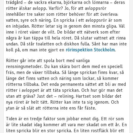
trädgård – de vackra ekarna, björkarna och lönnarna – deras
rötter älskar avlopp. Varför? Jo, för att avloppsrör
innehåller tre saker som rötter behöver för att överleva:
vatten, syre och näring. En spricka i ett avloppsrör är som
en inbjudan. Rötter letar sig in genom den minsta glipa. Väl
inne i röret växer de vilt. De bildar ett nätverk som efter
några år kan täppa till hela röret. Då slutar vattnet att rinna
undan. Då står toaletten och diskhon fulla. Sånt har man inte
koll på, om man inte gjort en
rörinspektion Stockholm
.
Rötter går inte att spola bort med vanliga
rensningsmetoder. Du kan skära bort dem med en speciell
fräs, men de växer tillbaka. Så länge sprickan finns kvar, så
länge det finns vatten och näring som lockar, så kommer
rötterna tillbaka. Det enda permanenta sättet att bli av med
rötter i avloppet är att täta sprickan. Och hur gör man det
utan att gräva? Just det – relining. Hartset som bildar det
nya röret är helt tätt. Rötter kan inte ta sig igenom. Och
ytan är så slät att rötterna inte ens får fäste.
Tiden är en tredje faktor som jobbar emot dig. Ett rör som
är lite skadat idag kommer att vara mer skadat om ett år. En
liten spricka blir en stor spricka. En liten rostfläck blir ett