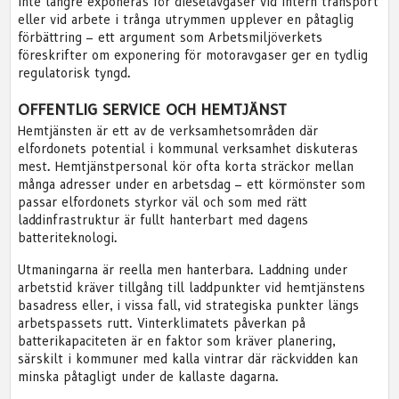
inte längre exponeras för dieselavgaser vid intern transport
eller vid arbete i trånga utrymmen upplever en påtaglig
förbättring – ett argument som Arbetsmiljöverkets
föreskrifter om exponering för motoravgaser ger en tydlig
regulatorisk tyngd.
OFFENTLIG SERVICE OCH HEMTJÄNST
Hemtjänsten är ett av de verksamhetsområden där
elfordonets potential i kommunal verksamhet diskuteras
mest. Hemtjänstpersonal kör ofta korta sträckor mellan
många adresser under en arbetsdag – ett körmönster som
passar elfordonets styrkor väl och som med rätt
laddinfrastruktur är fullt hanterbart med dagens
batteriteknologi.
Utmaningarna är reella men hanterbara. Laddning under
arbetstid kräver tillgång till laddpunkter vid hemtjänstens
basadress eller, i vissa fall, vid strategiska punkter längs
arbetspassets rutt. Vinterklimatets påverkan på
batterikapaciteten är en faktor som kräver planering,
särskilt i kommuner med kalla vintrar där räckvidden kan
minska påtagligt under de kallaste dagarna.