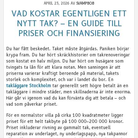
APRIL 23, 2026 AV
SVAMPBOB
VAD KOSTAR EGENTLIGEN ETT
NYTT TAK? – EN GUIDE TILL
PRISER OCH FINANSIERING
Du har fått beskedet. Taket måste åtgärdas. Paniken börjar
krypa fram. Du har hört skräckhistorier om takrenoveringar
som kostat en halv miljon. Du har hört om husägare som
tvingats ta lån för att klara notan. Men sanningen är att
priserna varierar kraftigt beroende på material, takets
storlek och komplexitet, och var i landet du bor. En
takläggare Stockholm
tar generellt sett högre betalt än en
takläggare i mindre städer, men skillnaderna är inte enorma.
Här går vi igenom vad du kan förvänta dig att betala – och
vad som påverkar priset.
För en normalstor villa på cirka 100 kvadratmeter ligger
priset för ett helt takbyte på 100 000–200 000 kronor.
Priset inkluderar rivning av gammalt tak, eventuell
reparation av underlaget, ny underlagspapp, nya takpannor