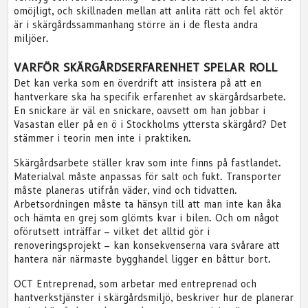
omöjligt, och skillnaden mellan att anlita rätt och fel aktör
är i skärgårdssammanhang större än i de flesta andra
miljöer.
VARFÖR SKÄRGÅRDSERFARENHET SPELAR ROLL
Det kan verka som en överdrift att insistera på att en
hantverkare ska ha specifik erfarenhet av skärgårdsarbete.
En snickare är väl en snickare, oavsett om han jobbar i
Vasastan eller på en ö i Stockholms yttersta skärgård? Det
stämmer i teorin men inte i praktiken.
Skärgårdsarbete ställer krav som inte finns på fastlandet.
Materialval måste anpassas för salt och fukt. Transporter
måste planeras utifrån väder, vind och tidvatten.
Arbetsordningen måste ta hänsyn till att man inte kan åka
och hämta en grej som glömts kvar i bilen. Och om något
oförutsett inträffar – vilket det alltid gör i
renoveringsprojekt – kan konsekvenserna vara svårare att
hantera när närmaste bygghandel ligger en båttur bort.
OCT Entreprenad, som arbetar med entreprenad och
hantverkstjänster i skärgårdsmiljö, beskriver hur de planerar