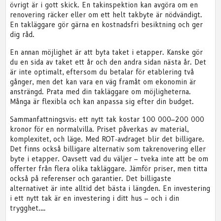
övrigt är i gott skick. En takinspektion kan avgöra om en
renovering räcker eller om ett helt takbyte är nödvändigt.
En takläggare gör gärna en kostnadsfri besiktning och ger
dig råd.
En annan möjlighet är att byta taket i etapper. Kanske gör
du en sida av taket ett år och den andra sidan nästa år. Det
är inte optimalt, eftersom du betalar för etablering två
gånger, men det kan vara en väg framåt om ekonomin är
ansträngd. Prata med din takläggare om möjligheterna.
Många är flexibla och kan anpassa sig efter din budget.
Sammanfattningsvis: ett nytt tak kostar 100 000–200 000
kronor för en normalvilla. Priset påverkas av material,
komplexitet, och läge. Med ROT-avdraget blir det billigare.
Det finns också billigare alternativ som takrenovering eller
byte i etapper. Oavsett vad du väljer – tveka inte att be om
offerter från flera olika takläggare. Jämför priser, men titta
också på referenser och garantier. Det billigaste
alternativet är inte alltid det bästa i längden. En investering
i ett nytt tak är en investering i ditt hus – och i din
trygghet.…