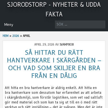
Skip
SJORODSTORP - NYHETER & UDDA
to
content
FAKTA
SÖK
Meny
EFTER:
HEM
»
2026
»
APRIL
APRIL 29, 2026 AV
SVAMPBOB
SÅ HITTAR DU RÄTT
HANTVERKARE I SKÄRGÅRDEN –
OCH VAD SOM SKILJER EN BRA
FRÅN EN DÅLIG
Att hitta en bra hantverkare är aldrig enkelt. Att hitta en
bra hantverkare som dessutom har erfarenhet av att arbeta
i skärgårdsmiljö, som förstår logistiken, som vet vad saltluft
gör med material och som kan ta sig ut till en ö med rätt
verktyg och rätt inställning – det är svårare. Men det är inte