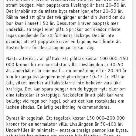
stram budget. Men papptakets livslängd är bara 20–30 år.
Det innebär att du måste byta taket igen efter 20–30 år.
Räkna med att göra det två gånger under din livstid om du
bor kvar i huset i 50 år. Dessutom kräver papptak mer
underhåll än tegel eller plåt. Sprickor och skador måste
lagas omgående för att förhindra läckage. Det är inte
ovanligt att ett papptak kräver en lagning vart femte år.
Kostnaderna för dessa lagningar tickar iväg.
Nästa alternativ är plåttak. Ett plåttak kostar 100 000–150
000 kronor för en normalstor villa. Livslängden är 30–50
år. Underhållet är minimalt – en ommålning efter 20–30 år
kan förlänga livslängden med ytterligare 10–15 år. Plåt är
lätt, vilket innebär att takstolarna inte behöver vara lika
kraftiga. Det kan spara pengar om du bygger nytt eller om
dina takstolar är skröpliga. Nackdelen är att plåt kan vara
bullrigt vid regn och hagel, och att det kan rostskadas om
lacken skadas. En årlig besiktning rekommenderas.
Dyrast är tegeltak. Ett tegeltak kostar 150 000–200 000
kronor för en normalstor villa. Livslängden är 50–100 år.
Underhållet är minimalt – enstaka trasiga pannor kan bytas,