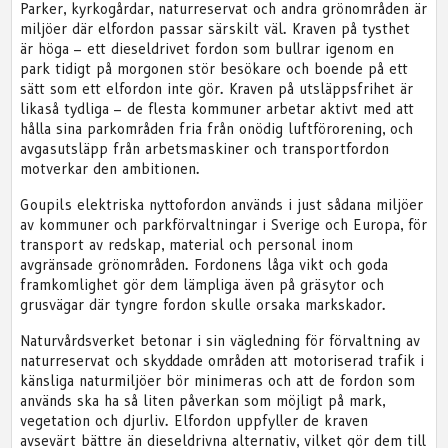
Parker, kyrkogårdar, naturreservat och andra grönområden är
miljöer där elfordon passar särskilt väl. Kraven på tysthet
är höga – ett dieseldrivet fordon som bullrar igenom en
park tidigt på morgonen stör besökare och boende på ett
sätt som ett elfordon inte gör. Kraven på utsläppsfrihet är
likaså tydliga – de flesta kommuner arbetar aktivt med att
hålla sina parkområden fria från onödig luftförorening, och
avgasutsläpp från arbetsmaskiner och transportfordon
motverkar den ambitionen.
Goupils elektriska nyttofordon används i just sådana miljöer
av kommuner och parkförvaltningar i Sverige och Europa, för
transport av redskap, material och personal inom
avgränsade grönområden. Fordonens låga vikt och goda
framkomlighet gör dem lämpliga även på gräsytor och
grusvägar där tyngre fordon skulle orsaka markskador.
Naturvårdsverket betonar i sin vägledning för förvaltning av
naturreservat och skyddade områden att motoriserad trafik i
känsliga naturmiljöer bör minimeras och att de fordon som
används ska ha så liten påverkan som möjligt på mark,
vegetation och djurliv. Elfordon uppfyller de kraven
avsevärt bättre än dieseldrivna alternativ, vilket gör dem till