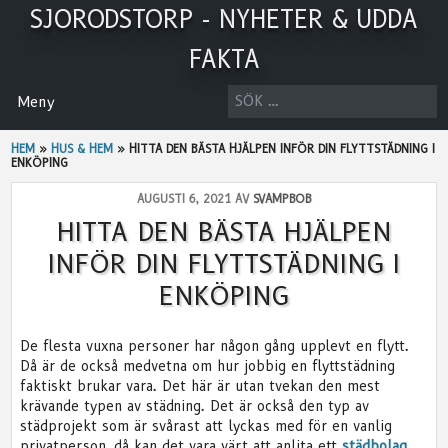
Skip
SJORODSTORP - NYHETER & UDDA
to
content
FAKTA
SÖK
Meny
EFTER:
HEM
»
HUS & HEM
»
HITTA DEN BÄSTA HJÄLPEN INFÖR DIN FLYTTSTÄDNING I
ENKÖPING
AUGUSTI 6, 2021 AV
SVAMPBOB
HITTA DEN BÄSTA HJÄLPEN
INFÖR DIN FLYTTSTÄDNING I
ENKÖPING
De flesta vuxna personer har någon gång upplevt en flytt.
Då är de också medvetna om hur jobbig en flyttstädning
faktiskt brukar vara. Det här är utan tvekan den mest
krävande typen av städning. Det är också den typ av
städprojekt som är svårast att lyckas med för en vanlig
privatperson, då kan det vara värt att anlita ett
städbolag