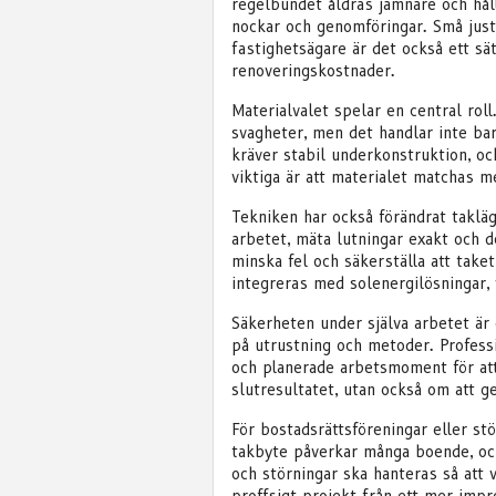
regelbundet åldras jämnare och håll
nockar och genomföringar. Små juste
fastighetsägare är det också ett sä
renoveringskostnader.
Materialvalet spelar en central roll
svagheter, men det handlar inte bara
kräver stabil underkonstruktion, o
viktiga är att materialet matchas m
Tekniken har också förändrat takläg
arbetet, mäta lutningar exakt och d
minska fel och säkerställa att take
integreras med solenergilösningar, v
Säkerheten under själva arbetet är 
på utrustning och metoder. Profess
och planerade arbetsmoment för att
slutresultatet, utan också om att 
För bostadsrättsföreningar eller st
takbyte påverkar många boende, oc
och störningar ska hanteras så att v