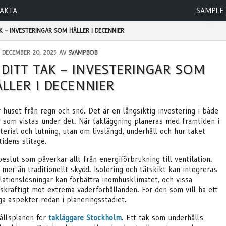
AKTA
SAMPLE
K – INVESTERINGAR SOM HÅLLER I DECENNIER
DECEMBER 20, 2025 AV
SVAMPBOB
DITT TAK – INVESTERINGAR SOM
LLER I DECENNIER
huset från regn och snö. Det är en långsiktig investering i både
som vistas under det. När takläggning planeras med framtiden i
erial och lutning, utan om livslängd, underhåll och hur taket
tidens slitage.
 beslut som påverkar allt från energiförbrukning till ventilation.
mer än traditionellt skydd. Isolering och tätskikt kan integreras
ilationslösningar kan förbättra inomhusklimatet, och vissa
skraftigt mot extrema väderförhållanden. För den som vill ha ett
iga aspekter redan i planeringsstadiet.
hållsplanen för
takläggare Stockholm
. Ett tak som underhålls