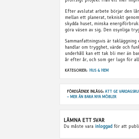
proffsigt projekt från ett mer impr
Efter avslutat arbete börjar den lå
mellan ett planerat, tekniskt genom
skydda huset, minska energiförbrukn
göra väsen av sig. Den osynliga try
Sammanfattningsvis är takläggning
handlar om trygghet, värde och funk
underhåll kan ett tak bli mer än bar
år efter år, och som ger lugn för al
KATEGORIER:
HUS & HEM
FÖREGÅENDE INLÄGG:
ATT GE VARDAGSRU
– MER ÄN BARA NYA MÖBLER
LÄMNA ETT SVAR
Du måste vara
inloggad
för att publ