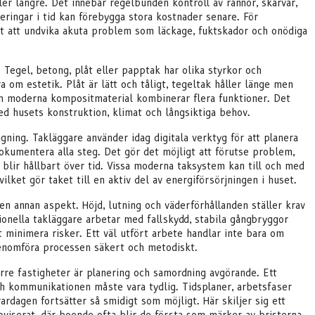
er längre. Det innebär regelbunden kontroll av rännor, skarvar,
ringar i tid kan förebygga stora kostnader senare. För
tt att undvika akuta problem som läckage, fuktskador och onödiga
. Tegel, betong, plåt eller papptak har olika styrkor och
 om estetik. Plåt är lätt och tåligt, tegeltak håller länge men
ch moderna kompositmaterial kombinerar flera funktioner. Det
ed husets konstruktion, klimat och långsiktiga behov.
gning. Takläggare använder idag digitala verktyg för att planera
okumentera alla steg. Det gör det möjligt att förutse problem,
t blir hållbart över tid. Vissa moderna taksystem kan till och med
ilket gör taket till en aktiv del av energiförsörjningen i huset.
en annan aspekt. Höjd, lutning och väderförhållanden ställer krav
ionella takläggare arbetar med fallskydd, stabila gångbryggor
 minimera risker. Ett väl utfört arbete handlar inte bara om
genomföra processen säkert och metodiskt.
örre fastigheter är planering och samordning avgörande. Ett
h kommunikationen måste vara tydlig. Tidsplaner, arbetsfaser
ardagen fortsätter så smidigt som möjligt. Här skiljer sig ett