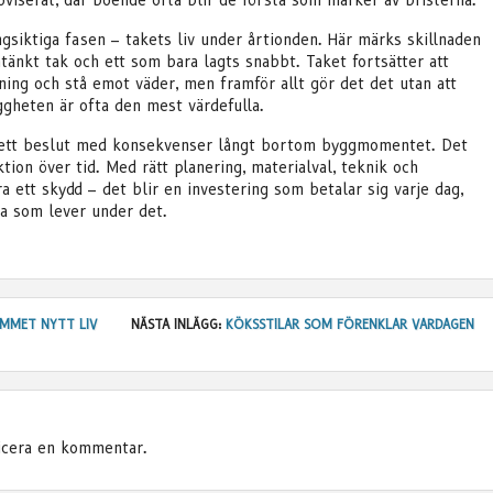
oviserat, där boende ofta blir de första som märker av bristerna.
ngsiktiga fasen – takets liv under årtionden. Här märks skillnaden
tänkt tak och ett som bara lagts snabbt. Taket fortsätter att
ing och stå emot väder, men framför allt gör det det utan att
ggheten är ofta den mest värdefulla.
 ett beslut med konsekvenser långt bortom byggmomentet. Det
tion över tid. Med rätt planering, materialval, teknik och
a ett skydd – det blir en investering som betalar sig varje dag,
la som lever under det.
MMET NYTT LIV
NÄSTA INLÄGG:
KÖKSSTILAR SOM FÖRENKLAR VARDAGEN
icera en kommentar.