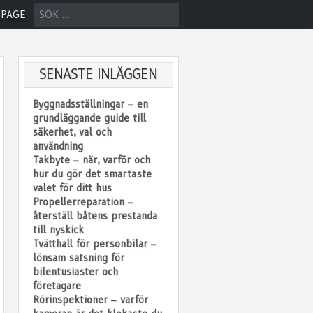
SÖK
 PAGE
EFTER:
SENASTE INLÄGGEN
Byggnadsställningar – en
grundläggande guide till
säkerhet, val och
användning
Takbyte – när, varför och
hur du gör det smartaste
valet för ditt hus
Propellerreparation –
återställ båtens prestanda
till nyskick
Tvätthall för personbilar –
lönsam satsning för
bilentusiaster och
företagare
Rörinspektioner – varför