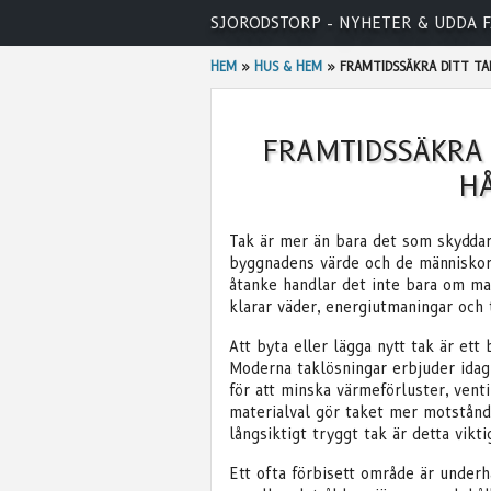
Skip
SJORODSTORP - NYHETER & UDDA F
to
content
HEM
»
HUS & HEM
»
FRAMTIDSSÄKRA DITT TA
FRAMTIDSSÄKRA 
HÅ
Tak är mer än bara det som skyddar 
byggnadens värde och de människor 
åtanke handlar det inte bara om mat
klarar väder, energiutmaningar och 
Att byta eller lägga nytt tak är ett
Moderna taklösningar erbjuder idag 
för att minska värmeförluster, vent
materialval gör taket mer motstånd
långsiktigt tryggt tak är detta vikt
Ett ofta förbisett område är under